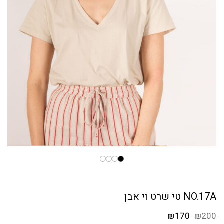
NO.17A טי שרט וי אבן
המחיר
המחיר
₪
170
₪
200