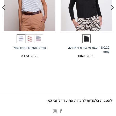
NO.29 חולצת טי שירט וי ארוכה
גופייה NO.6A פסים כחול
שחור
המחיר
המחיר
המחיר
המחיר
₪
153
₪
170
₪
60
₪
199
המקורי
הנוכחי
המקורי
הנוכחי
היה:
הוא:
היה:
הוא:
₪153.
₪170.
₪60.
₪199.
להטבות בלעדיות לחברות המועדון לחצי כאן