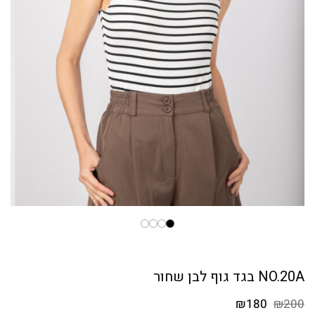
NO.20A בגד גוף לבן שחור
המחיר
המחיר
₪
180
₪
200