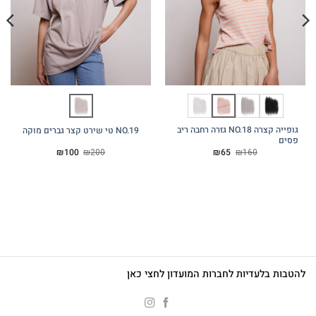
גופייה קצרה NO.18 גזרה רחבה ריב
NO.19 טי שירט קצר גברים מוקה
פסים
המחיר
המחיר
המחיר
המחיר
₪
100
₪
200
₪
65
₪
160
המקורי
הנוכחי
המקורי
הנוכחי
היה:
הוא:
היה:
הוא:
₪100.
₪200.
₪65.
₪160.
להטבות בלעדיות לחברות המועדון לחצי כאן