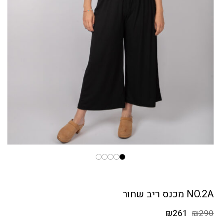
NO.2A מכנס ריב שחור
המחיר
המחיר
₪
261
₪
290