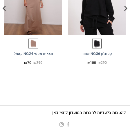
קפוצ’ון NO.36 שחור
חצאית מקסי NO.24 קאמל
המחיר
המחיר
המחיר
המחיר
₪
70
₪
290
₪
100
₪
290
המקורי
הנוכחי
המקורי
הנוכחי
היה:
הוא:
היה:
הוא:
₪70.
₪290.
₪100.
₪290.
להטבות בלעדיות לחברות המועדון לחצי כאן