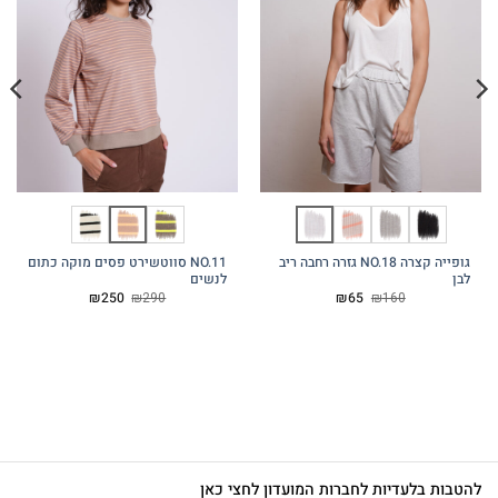
גופייה קצרה NO.18 גזרה רחבה ריב
NO.11 סווטשירט פסים מוקה כתום
לבן
לנשים
המחיר
המחיר
המחיר
המחיר
₪
250
₪
290
₪
65
₪
160
המקורי
הנוכחי
המקורי
הנוכחי
היה:
הוא:
היה:
הוא:
₪250.
₪290.
₪65.
₪160.
להטבות בלעדיות לחברות המועדון לחצי כאן