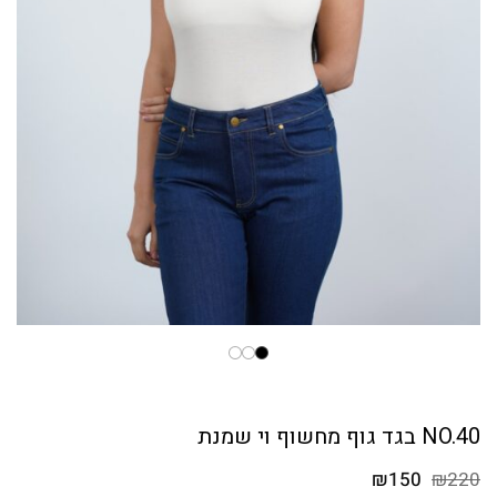
NO.40 בגד גוף מחשוף וי שמנת
המחיר
המחיר
₪
150
₪
220