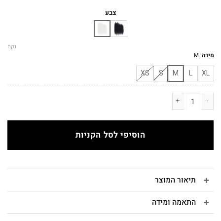
המקורי
הנוכחי
היה:
הוא:
צבע
₪150.
₪220.
נקה
מידה
:
M
XS
S
M
L
XL
כמות של NO.40 בגד גוף מחשוף וי שמנת
הוסיפי לסל הקניות
תיאור המוצר
התאמה ומידה