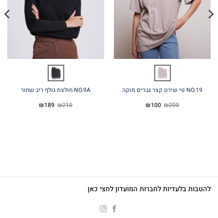
NO.19 טי שירט קצר גברים מוקה
NO.9A חולצת גולף ריב שחור
המחיר
המחיר
המחיר
המחיר
₪
189
₪
210
₪
100
₪
200
המקורי
הנוכחי
המקורי
הנוכחי
היה:
הוא:
היה:
הוא:
₪189.
₪210.
₪100.
₪200.
להטבות בלעדיות לחברות המועדון לחצי כאן