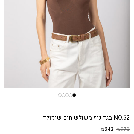
NO.52 בגד גוף משולש חום שוקולד
המחיר
המחיר
₪
243
₪
270