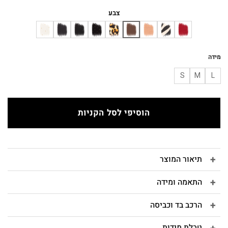
המקורי
הנוכחי
היה:
הוא:
צבע
₪243.
₪270.
מידה
S
M
L
הוסיפי לסל הקניות
תיאור המוצר
התאמה ומידה
הרכב בד וכביסה
טבלת מידות