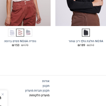
NO.9A חולצת גולף ריב שחור
גופייה NO.6A פסים ברונזה
המחיר
המחיר
המחיר
המחיר
₪
153
₪
170
₪
189
₪
210
המקורי
הנוכחי
המקורי
הנוכחי
היה:
הוא:
היה:
הוא:
₪153.
₪170.
₪189.
₪210.
אודות
תקנון
תקנון חברות מועדון
מועדון הלקוחות
ה