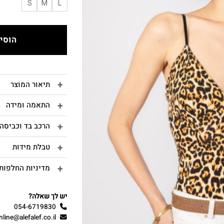
S
M
L
הוסיפ
תיאור המוצר
התאמה ומידה
הרכב בד וכביסה
טבלת מידות
מדיניות החלפות 
יש לך שאלה?
054-6719830
nline@alefalef.co.il