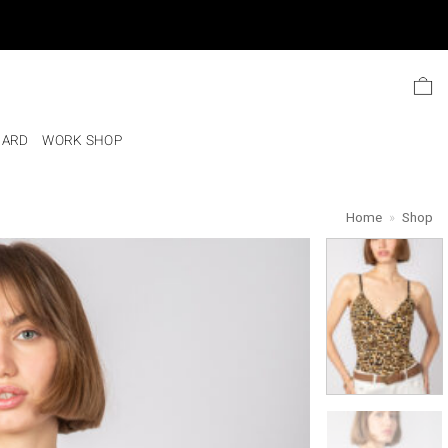
Ski
t
conten
CARD
WORK SHOP
Home
»
Shop