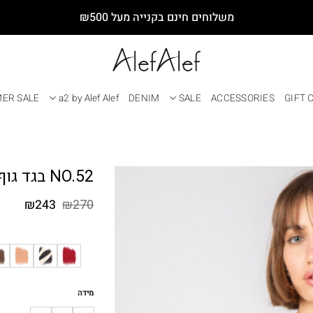
משלוחים חינם בקנייה מעל ₪500
ER SALE
a2 by Alef Alef
DENIM
SALE
ACCESSORIES
GIFT 
NO.52 בגד גוף משולש מנומר
המחיר
המחי
₪
243
₪
270
המקורי
הנוכח
היה:
הוא:
₪243.
₪270.
מידה