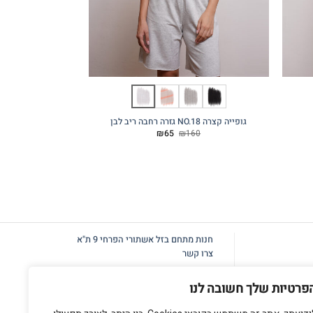
גופייה קצרה NO.18 גזרה רחבה ריב לבן
בגד גוף מעטפת 0
המחיר
המחיר
20
₪
65
₪
160
המקורי
הנוכחי
היה:
הוא:
₪65.
₪160.
חנות מתחם בזל
אשתורי הפרחי 9 ת"א
צרו קשר
פרטיות שלך חשובה לנו