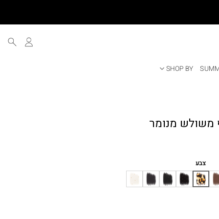
SHOP BY
SUMM
ר
י
צבע