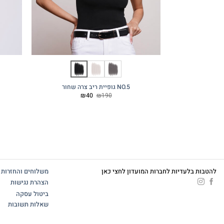
NO.5 גופיית ריב צרה שחור
המחיר
המחיר
₪
40
₪
190
המקורי
הנוכחי
היה:
הוא:
₪40.
₪190.
להטבות בלעדיות לחברות המועדון לחצי כאן
משלוחים והחזרות
הצהרת נגישות
ביטול עסקה
שאלות תשובות