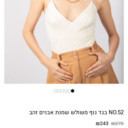
NO.52 בגד גוף משולש שמנת אבנים זהב
המחיר
המחיר
₪
243
₪
270