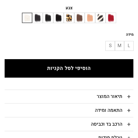
המקורי
הנוכחי
היה:
הוא:
צבע
₪243.
₪270.
מידה
S
M
L
הוסיפי לסל הקניות
תיאור המוצר
התאמה ומידה
הרכב בד וכביסה
טבלת מידות