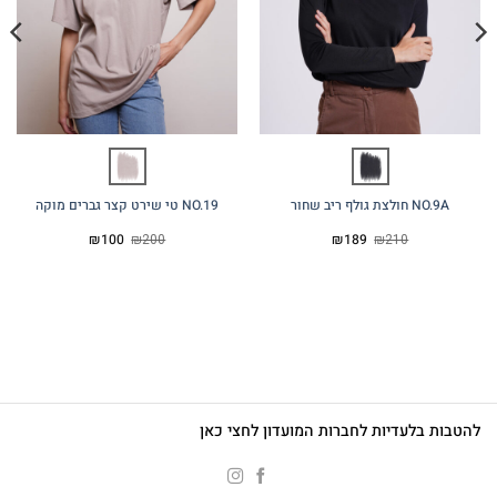
NO.9A חולצת גולף ריב שחור
NO.19 טי שירט קצר גברים מוקה
המחיר
המחיר
המחיר
המחיר
₪
100
₪
200
₪
189
₪
210
המקורי
הנוכחי
המקורי
הנוכחי
היה:
הוא:
היה:
הוא:
₪100.
₪200.
₪189.
₪210.
להטבות בלעדיות לחברות המועדון לחצי כאן