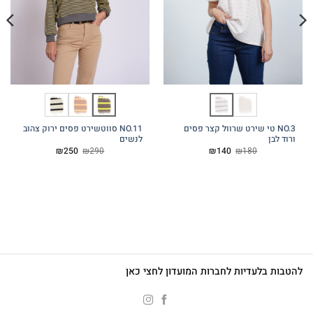
NO.3 טי שירט שרוול קצר פסים
NO.11 סווטשירט פסים ירוק צהוב
ורוד לבן
לנשים
המחיר
המחיר
המחיר
המחיר
₪
250
₪
290
₪
140
₪
180
המקורי
הנוכחי
המקורי
הנוכחי
היה:
הוא:
היה:
הוא:
₪250.
₪290.
₪140.
₪180.
להטבות בלעדיות לחברות המועדון לחצי כאן