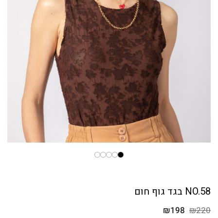
NO.58 בגד גוף חום
המחיר
המחיר
₪
198
₪
220