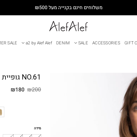
משלוחים חינם בקנייה מעל ₪500
ER SALE
a2 by Alef Alef
DENIM
SALE
ACCESSORIES
GIFT 
NO.61 גופיית V שחורה
המחיר
המחי
₪
180
₪
200
המקורי
הנוכח
היה:
הוא:
₪180.
₪200.
מידה