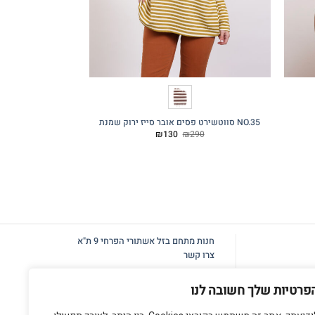
NO.35 סווטשירט פסים אובר סייז ירוק שמנת
גופייה NO.6A פסים כחול
המחיר
המחיר
70
₪
130
₪
290
המקורי
הנוכחי
היה:
הוא:
₪130.
₪290.
חנות מתחם בזל
אשתורי הפרחי 9 ת"א
צרו קשר
פרטיות שלך חשובה לנו