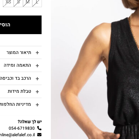
XS
S
M
L
הוסיפ
תיאור המוצר
התאמה ומידה
הרכב בד וכביסה
טבלת מידות
מדיניות החלפות 
יש לך שאלה?
054-6719830
nline@alefalef.co.il