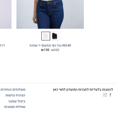
NO.40 בגד גוף מחשוף וי שמנת
NO.11 סווטשירט פסים 
המחיר
המחיר
₪
150
₪
220
המקורי
הנוכחי
היה:
הוא:
₪150.
₪220.
להטבות בלעדיות לחברות המועדון לחצי כאן
משלוחים והחזרות
הצהרת נגישות
ביטול עסקה
שאלות תשובות