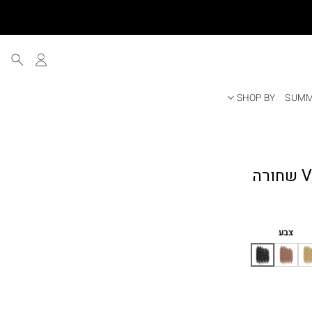
SHOP BY
SUMM
ר
י
צבע