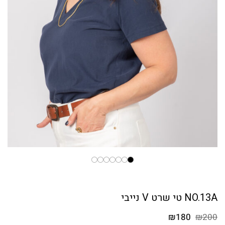
NO.13A טי שרט V נייבי
המחיר
המחיר
₪
180
₪
200