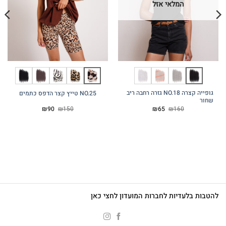
המלאי אזל
גופייה קצרה NO.18 גזרה רחבה ריב
NO.25 טייץ קצר הדפס כתמים
שחור
המחיר
המחיר
המחיר
המחיר
₪
90
₪
150
₪
65
₪
160
המקורי
הנוכחי
המקורי
הנוכחי
היה:
הוא:
היה:
הוא:
₪90.
₪150.
₪65.
₪160.
להטבות בלעדיות לחברות המועדון לחצי כאן