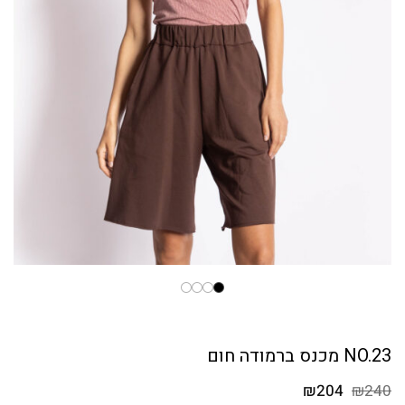
NO.23 מכנס ברמודה חום
המחיר
המחיר
₪
204
₪
240