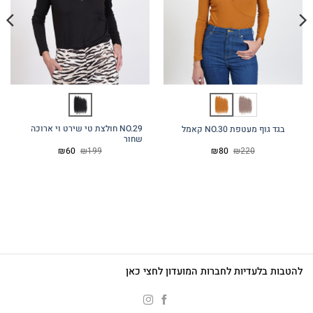
NO.29 חולצת טי שירט וי ארוכה
בגד גוף מעטפת NO.30 קאמל
שחור
המחיר
המחיר
המחיר
המחיר
₪
60
₪
199
₪
80
₪
220
המקורי
הנוכחי
המקורי
הנוכחי
היה:
הוא:
היה:
הוא:
₪60.
₪199.
₪80.
₪220.
להטבות בלעדיות לחברות המועדון לחצי כאן