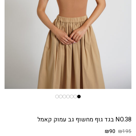
NO.38 בגד גוף מחשוף גב עמוק קאמל
המחיר
המחיר
₪
90
₪
195