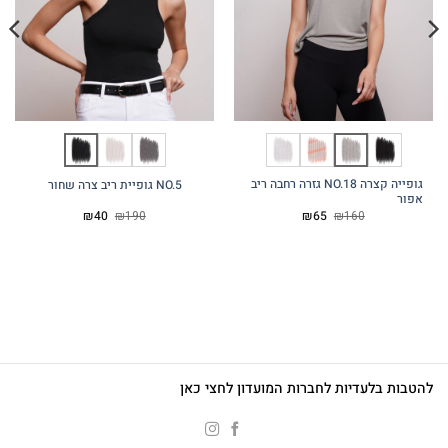
גופייה קצרה NO.18 גזרה רחבה ריב
NO.5 גופיית ריב צרה שחור
אפור
המחיר
המחיר
המחיר
המחיר
₪
40
₪
190
₪
65
₪
160
המקורי
הנוכחי
המקורי
הנוכחי
היה:
הוא:
היה:
הוא:
₪40.
₪190.
₪65.
₪160.
להטבות בלעדיות לחברות המועדון לחצי כאן