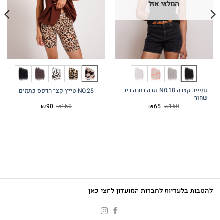
המלאי אזל
גופייה קצרה NO.18 גזרה רחבה ריב
NO.25 טייץ קצר הדפס כתמים
שחור
המחיר
המחיר
המחיר
המחיר
₪
90
₪
150
₪
65
₪
160
המקורי
הנוכחי
המקורי
הנוכחי
היה:
הוא:
היה:
הוא:
₪90.
₪150.
₪65.
₪160.
להטבות בלעדיות לחברות המועדון לחצי כאן