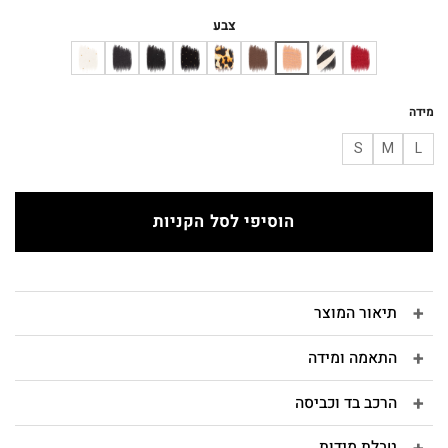
המקורי
הנוכחי
היה:
הוא:
צבע
₪243.
₪270.
מידה
S
M
L
הוסיפי לסל הקניות
תיאור המוצר
התאמה ומידה
הרכב בד וכביסה
טבלת מידות