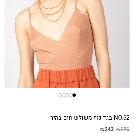
NO.52 בגד גוף משולש חום בהיר
המחיר
המחיר
₪
243
₪
270